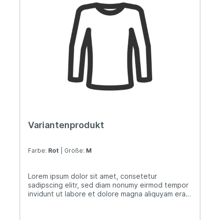
Variantenprodukt
Farbe:
Rot
| Größe:
M
Lorem ipsum dolor sit amet, consetetur
sadipscing elitr, sed diam nonumy eirmod tempor
invidunt ut labore et dolore magna aliquyam erat,
sed diam voluptua. At vero eos et accusam et
justo duo dolores et ea rebum. Stet clita kasd